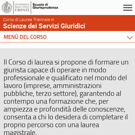
Corso di Laurea Triennale in
Scienze dei Servizi Giuridici
MENÙ DEL CORSO
Home
Corso di studio
Il Corso di laurea si propone di formare un
Didattica
giurista capace di operare in modo
Docenti
professionale e qualificato nel mondo del
Orario e calendari
lavoro (imprese, amministrazioni
pubbliche, terzo settore), garantendo al
Comunicare con la Scuola
contempo una formazione che, per
ampiezza e profondità delle conoscenze,
consenta a chi lo desidera di completare il
proprio percorso con una laurea
magistrale.