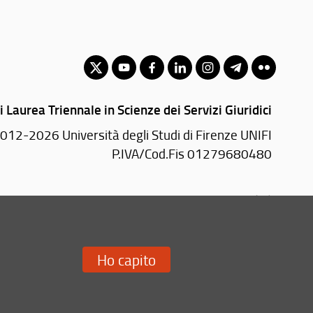
i Laurea Triennale in Scienze dei Servizi Giuridici
012-2026 Università degli Studi di Firenze UNIFI
P.IVA/Cod.Fis 01279680480
Via delle Pandette, 32 - 50127 Firenze (FI)
Tel: +39 055 2759042
Email:
scuola(AT)giurisprudenza.unifi.it
Ho capito
Redazione Web
i