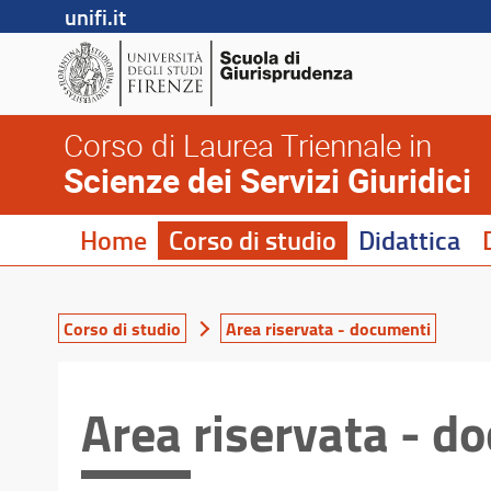
unifi.it
Corso di Laurea Triennale in
Scienze dei Servizi Giuridici
Home
Corso di studio
Didattica
Corso di studio
Area riservata - documenti
Area riservata - d