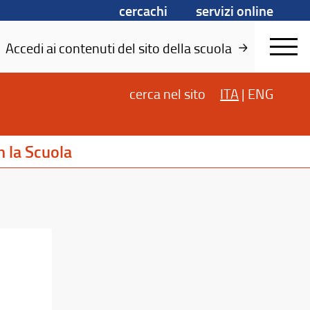
cercachi
servizi online
Accedi ai contenuti del sito della scuola
cerca
nel sito
ITA
|
ENG
 la Scuola