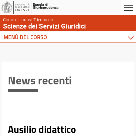
Corso di Laurea Triennale in
Scienze dei Servizi Giuridici
MENÙ DEL CORSO
Home
Corso di studio
Didattica
Docenti
News recenti
Orario e calendari
Comunicare con la Scuola
Ausilio didattico