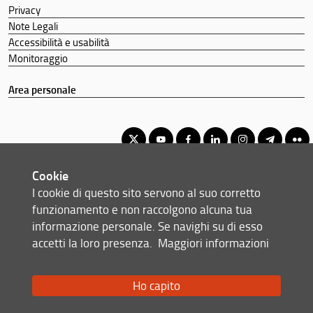
Privacy
Note Legali
Accessibilità e usabilità
Monitoraggio
Area personale
Cookie
Corso di Laurea Triennale in Scienze dei Servizi Giuridici
I cookie di questo sito servono al suo corretto
© Copyright 2012-2026 Università degli Studi di Firenze UNIFI
funzionamento e non raccolgono alcuna tua
P.IVA/Cod.Fis 01279680480
informazione personale. Se navighi su di esso
accetti la loro presenza.
Maggiori informazioni
Via delle Pandette, 32 - 50127 Firenze (FI)
Tel: +39 055 2759042
Email:
scuola(AT)giurisprudenza.unifi.it
Ho capito
Redazione Web