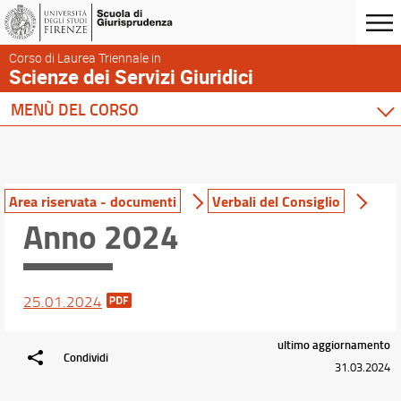
Corso di Laurea Triennale in
Scienze dei Servizi Giuridici
MENÙ DEL CORSO
Home
Corso di studio
Presentazione del corso
Area riservata - documenti
Verbali del Consiglio
Sedi e strutture
Anno 2024
Norme e regolamenti
Organizzazione
Per iscriversi
25.01.2024
Per laurearsi
Proseguire dopo la laurea
ultimo aggiornamento
Qualità del Corso
Condividi
31.03.2024
Area riservata - documenti
Segnalazioni e Reclami