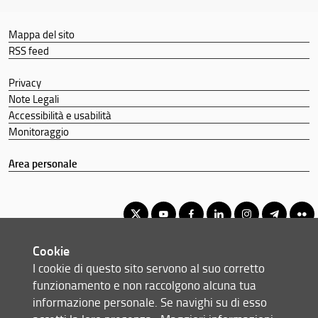
Didattica
Mappa del sito
Docenti
RSS feed
Orario e calendari
Privacy
Comunicare con la Scuola
Note Legali
Accessibilità e usabilità
Monitoraggio
Area personale
Cookie
Corso di Laurea Triennale in Scienze dei Servizi Giuridici
I cookie di questo sito servono al suo corretto
© Copyright 2012-2026 Università degli Studi di Firenze UNIFI
funzionamento e non raccolgono alcuna tua
P.IVA/Cod.Fis 01279680480
informazione personale. Se navighi su di esso